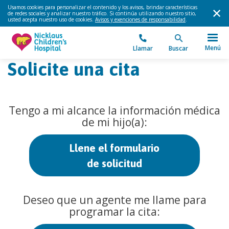
Usamos cookies para personalizar el contenido y los avisos, brindar características
de redes sociales y analizar nuestro tráfico. Si continúa utilizando nuestro sitio,
usted acepta nuestro uso de cookies.
Avisos y exenciones de responsabilidad
.
Menú
Llamar
Buscar
Solicite una cita
Tengo a mi alcance la información médica
de mi hijo(a):
Llene el formulario
de solicitud
Deseo que un agente me llame para
programar la cita: