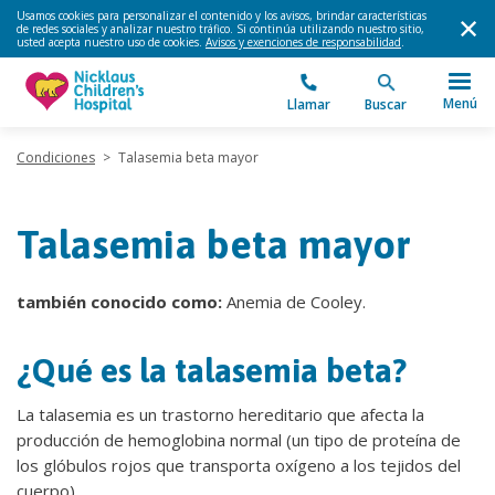
Usamos cookies para personalizar el contenido y los avisos, brindar características
de redes sociales y analizar nuestro tráfico. Si continúa utilizando nuestro sitio,
usted acepta nuestro uso de cookies.
Avisos y exenciones de responsabilidad
.
Menú
Llamar
Buscar
Condiciones
>
Talasemia beta mayor
Talasemia beta mayor
también conocido como:
Anemia de Cooley.
¿Qué es la talasemia beta?
La talasemia es un trastorno hereditario que afecta la
producción de hemoglobina normal (un tipo de proteína de
los glóbulos rojos que transporta oxígeno a los tejidos del
cuerpo).