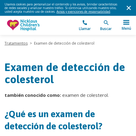
Usamos cookies para personalizar el contenido y los avisos, brindar características
de redes sociales y analizar nuestro tráfico. Si continúa utilizando nuestro sitio,
usted acepta nuestro uso de cookies.
Avisos y exenciones de responsabilidad
.
Menú
Llamar
Buscar
Tratamientos
>
Examen de detección de colesterol
Examen de detección de
colesterol
también conocido como:
examen de colesterol.
¿Qué es un examen de
detección de colesterol?