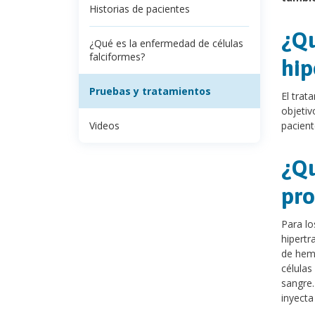
Historias de pacientes
¿Qu
¿Qué es la enfermedad de células
falciformes?
hip
Pruebas y tratamientos
El trat
objetiv
Videos
pacien
¿Qu
pro
Para lo
hipertr
de hemo
células
sangre.
inyecta