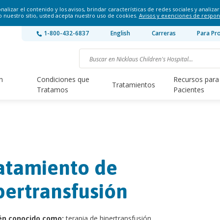
lizar el contenido y los avisos, brindar características de redes sociales y analizar 
o nuestro sitio, usted acepta nuestro uso de cookies.
Avisos y exenciones de respon
1-800-432-6837
English
Carreras
Para Pr
n
Condiciones que
Recursos para
Tratamientos
Tratamos
Pacientes
atamiento de
pertransfusión
én conocido como:
terapia de hipertransfusión.