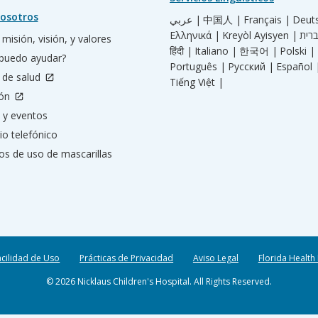
osotros
عربي |
中国人 |
Français |
Deut
Ελληνικά |
Kreyòl Ayisyen |
misión, visión, y valores
हिंदी |
Italiano |
한국어 |
Polski |
puedo ayudar?
Português |
Русский |
Español 
 de salud
Tiếng Việt |
ión
 y eventos
io telefónico
os de uso de mascarillas
acilidad de Uso
Prácticas de Privacidad
Aviso Legal
Florida Health
© 2026 Nicklaus Children's Hospital. All Rights Reserved.