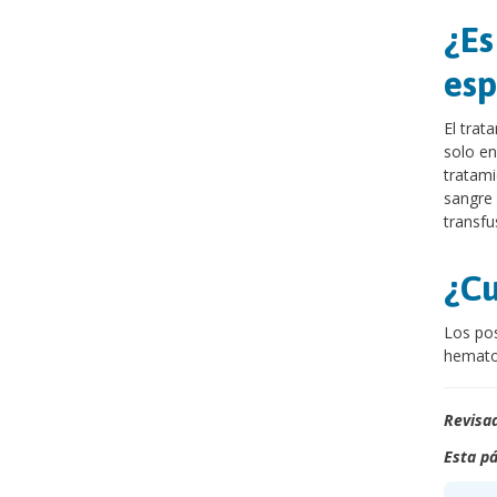
¿Es
esp
El trat
solo en
tratami
sangre 
transfu
¿Cu
Los pos
hematom
Revisad
Esta pá