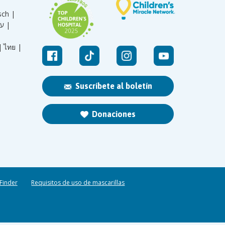
sch |
עברית |
|
ไทย |
Suscríbete al boletín
Donaciones
 Finder
Requisitos de uso de mascarillas