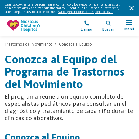
Usamos cookies para personalizar el contenido y los avisos, brindar características
de redes sociales y analizar nuestro tráfico. Si continúa utilizando nuestro sitio,
usted acepta nuestro uso de cookies.
Avisos y exenciones de responsabilidad
.
Menú
Llamar
Buscar
Trastornos del Movimiento
>
Conozca al Equipo
Conozca al Equipo del
Programa de Trastornos
del Movimiento
El programa reúne a un equipo completo de
especialistas pediátricos para consultar en el
diagnóstico y tratamiento de cada niño durante
clínicas colaborativas.
Conozca al Equipo