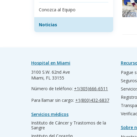
Conozca al Equipo
Noticias
Hospital en Miami
Recurso
3100 S.W. 62nd Ave
Pague s
Miami, FL 33155
Seguros
Número de teléfono:
+1(305)666-6511
Servicio
Registr
Para llamar sin cargo:
+1(800)432-6837
Transpa
Verific
Servicios médicos
Instituto de Cáncer y Trastornos de la
Sobre n
Sangre
Instituto del Corazón
Nuestra 