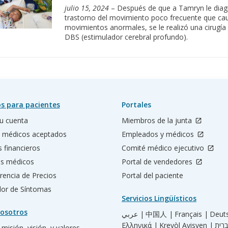
julio 15, 2024
– Después de que a Tamryn le diagn
trastorno del movimiento poco frecuente que cau
movimientos anormales, se le realizó una cirugía 
DBS (estimulador cerebral profundo).
s para pacientes
Portales
u cuenta
Miembros de la junta
 médicos aceptados
Empleados y médicos
s financieros
Comité médico ejecutivo
os médicos
Portal de vendedores
rencia de Precios
Portal del paciente
ador de Síntomas
Servicios Lingüísticos
osotros
عربي |
中国人 |
Français |
Deut
Ελληνικά |
Kreyòl Ayisyen |
misión, visión, y valores