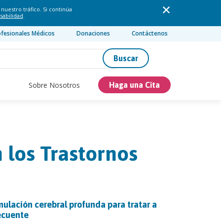
nuestro tráfico. Si continúa
sabilidad
.
ofesionales Médicos
Donaciones
Contáctenos
Buscar
Sobre Nosotros
Haga una Cita
 los Trastornos
imulación cerebral profunda para tratar a
ecuente