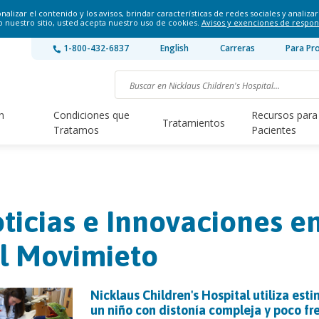
lizar el contenido y los avisos, brindar características de redes sociales y analizar 
o nuestro sitio, usted acepta nuestro uso de cookies.
Avisos y exenciones de respon
1-800-432-6837
English
Carreras
Para Pr
n
Condiciones que
Recursos para
Tratamientos
Tratamos
Pacientes
ticias e Innovaciones en
l Movimieto
Nicklaus Children's Hospital utiliza est
un niño con distonía compleja y poco fr