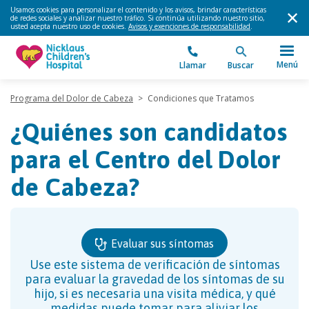
Usamos cookies para personalizar el contenido y los avisos, brindar características
de redes sociales y analizar nuestro tráfico. Si continúa utilizando nuestro sitio,
usted acepta nuestro uso de cookies.
Avisos y exenciones de responsabilidad
.
Menú
Llamar
Buscar
Programa del Dolor de Cabeza
>
Condiciones que Tratamos
¿Quiénes son candidatos
para el Centro del Dolor
de Cabeza?
Evaluar sus síntomas
Use este sistema de verificación de síntomas
para evaluar la gravedad de los síntomas de su
hijo, si es necesaria una visita médica, y qué
medidas puede tomar para aliviar los