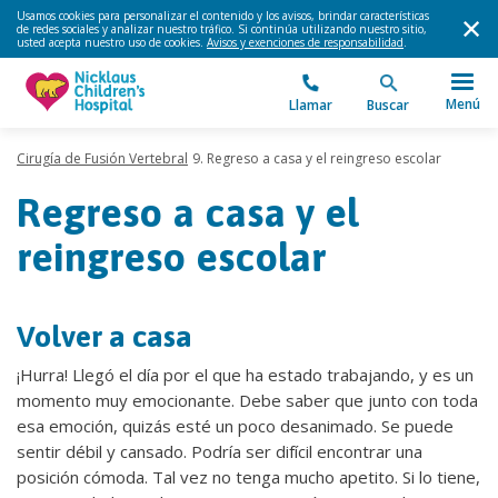
Usamos cookies para personalizar el contenido y los avisos, brindar características
de redes sociales y analizar nuestro tráfico. Si continúa utilizando nuestro sitio,
usted acepta nuestro uso de cookies.
Avisos y exenciones de responsabilidad
.
Menú
Llamar
Buscar
Cirugía de Fusión Vertebral
9. Regreso a casa y el reingreso escolar
Regreso a casa y el
reingreso escolar
Volver a casa
¡Hurra! Llegó el día por el que ha estado trabajando, y es un
momento muy emocionante. Debe saber que junto con toda
esa emoción, quizás esté un poco desanimado. Se puede
sentir débil y cansado. Podría ser difícil encontrar una
posición cómoda. Tal vez no tenga mucho apetito. Si lo tiene,