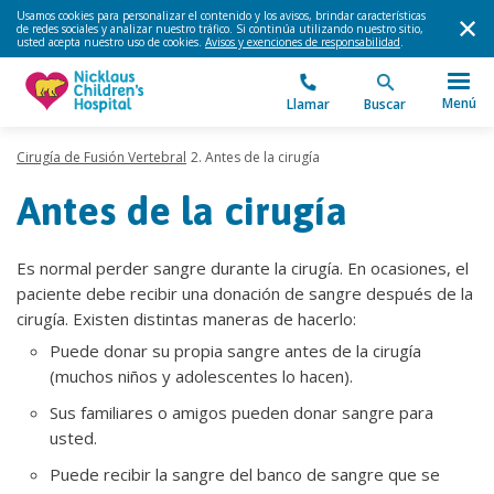
Usamos cookies para personalizar el contenido y los avisos, brindar características
de redes sociales y analizar nuestro tráfico. Si continúa utilizando nuestro sitio,
usted acepta nuestro uso de cookies.
Avisos y exenciones de responsabilidad
.
Menú
Llamar
Buscar
Cirugía de Fusión Vertebral
2. Antes de la cirugía
Antes de la cirugía
Es normal perder sangre durante la cirugía. En ocasiones, el
paciente debe recibir una donación de sangre después de la
cirugía. Existen distintas maneras de hacerlo:
Puede donar su propia sangre antes de la cirugía
(muchos niños y adolescentes lo hacen).
Sus familiares o amigos pueden donar sangre para
usted.
Puede recibir la sangre del banco de sangre que se