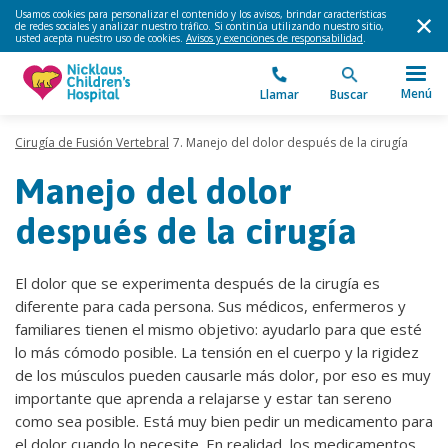
Usamos cookies para personalizar el contenido y los avisos, brindar características
de redes sociales y analizar nuestro tráfico. Si continúa utilizando nuestro sitio,
usted acepta nuestro uso de cookies.
Avisos y exenciones de responsabilidad
.
Menú
Llamar
Buscar
Cirugía de Fusión Vertebral
7. Manejo del dolor después de la cirugía
Manejo del dolor
después de la cirugía
El dolor que se experimenta después de la cirugía es
diferente para cada persona. Sus médicos, enfermeros y
familiares tienen el mismo objetivo: ayudarlo para que esté
lo más cómodo posible. La tensión en el cuerpo y la rigidez
de los músculos pueden causarle más dolor, por eso es muy
importante que aprenda a relajarse y estar tan sereno
como sea posible. Está muy bien pedir un medicamento para
el dolor cuando lo necesite. En realidad, los medicamentos