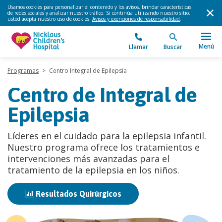
Usamos cookies para personalizar el contenido y los avisos, brindar características
de redes sociales y analizar nuestro tráfico. Si continúa utilizando nuestro sitio,
usted acepta nuestro uso de cookies.
Avisos y exenciones de responsabilidad
.
Menú
Llamar
Buscar
Programas
>
Centro Integral de Epilepsia
Centro de Integral de
Epilepsia
Líderes en el cuidado para la epilepsia infantil.
Nuestro programa ofrece los tratamientos e
intervenciones más avanzadas para el
tratamiento de la epilepsia en los niños.
Resultados Quirúrgicos