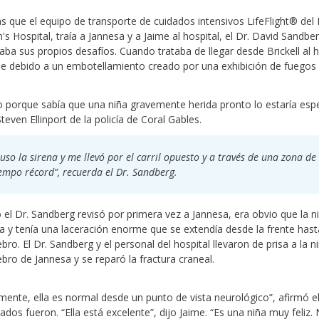
s que el equipo de transporte de cuidados intensivos LifeFlight® del 
n's Hospital, traía a Jannesa y a Jaime al hospital, el Dr. David Sandbe
aba sus propios desafíos. Cuando trataba de llegar desde Brickell al h
 debido a un embotellamiento creado por una exhibición de fuegos art
 porque sabía que una niña gravemente herida pronto lo estaría esper
Steven Ellinport de la policía de Coral Gables.
uso la sirena y me llevó por el carril opuesto y a través de una zona de
empo récord”, recuerda el Dr. Sandberg.
el Dr. Sandberg revisó por primera vez a Jannesa, era obvio que la n
ca y tenía una laceración enorme que se extendía desde la frente hasta
ebro. El Dr. Sandberg y el personal del hospital llevaron de prisa a la 
ebro de Jannesa y se reparó la fractura craneal.
mente, ella es normal desde un punto de vista neurológico”, afirmó e
ados fueron. “Ella está excelente”, dijo Jaime. “Es una niña muy feliz.