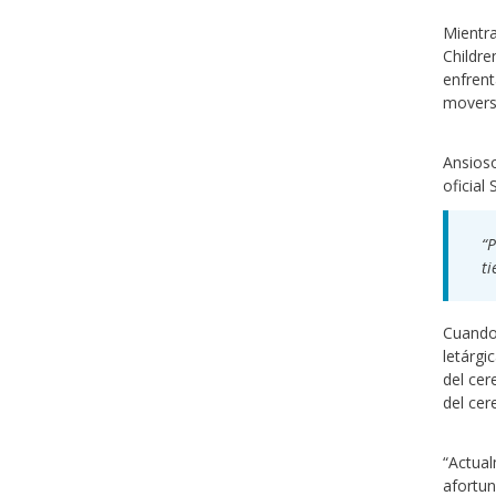
Mientra
Childre
enfrent
moverse
Ansioso
oficial 
“P
ti
Cuando 
letárgi
del cer
del cer
“Actual
afortun