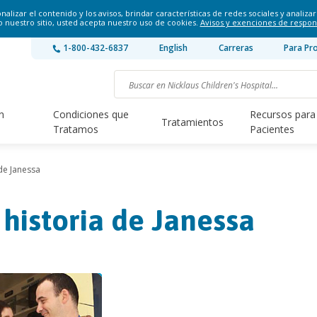
lizar el contenido y los avisos, brindar características de redes sociales y analizar 
o nuestro sitio, usted acepta nuestro uso de cookies.
Avisos y exenciones de respon
1-800-432-6837
English
Carreras
Para Pr
n
Condiciones que
Recursos para
Tratamientos
Tratamos
Pacientes
 de Janessa
 historia de Janessa