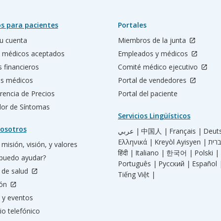
s para pacientes
Portales
u cuenta
Miembros de la junta
 médicos aceptados
Empleados y médicos
s financieros
Comité médico ejecutivo
os médicos
Portal de vendedores
rencia de Precios
Portal del paciente
ador de Síntomas
Servicios Lingüísticos
osotros
عربي |
中国人 |
Français |
Deut
Ελληνικά |
Kreyòl Ayisyen |
misión, visión, y valores
हिंदी |
Italiano |
한국어 |
Polski |
puedo ayudar?
Português |
Русский |
Español 
 de salud
Tiếng Việt |
ión
 y eventos
io telefónico