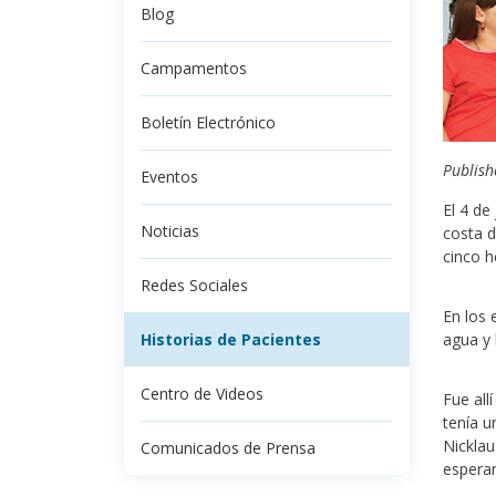
Blog
Campamentos
Boletín Electrónico
Publish
Eventos
El 4 de
Noticias
costa d
cinco h
Redes Sociales
En los 
Historias de Pacientes
agua y 
Centro de Videos
Fue all
tenía u
Nicklau
Comunicados de Prensa
espera