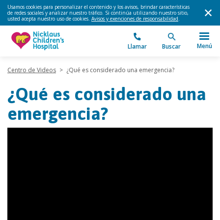
Usamos cookies para personalizar el contenido y los avisos, brindar características
de redes sociales y analizar nuestro tráfico. Si continúa utilizando nuestro sitio,
usted acepta nuestro uso de cookies.
Avisos y exenciones de responsabilidad
.
Menú
Llamar
Buscar
Centro de Videos
>
¿Qué es considerado una emergencia?
¿Qué es considerado una
emergencia?