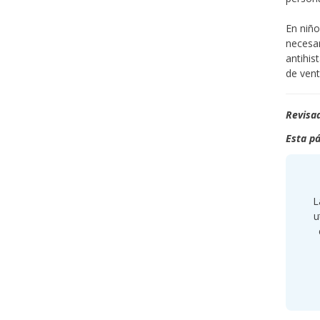
En niño
necesar
antihis
de venta
Revisad
Esta pá
L
u