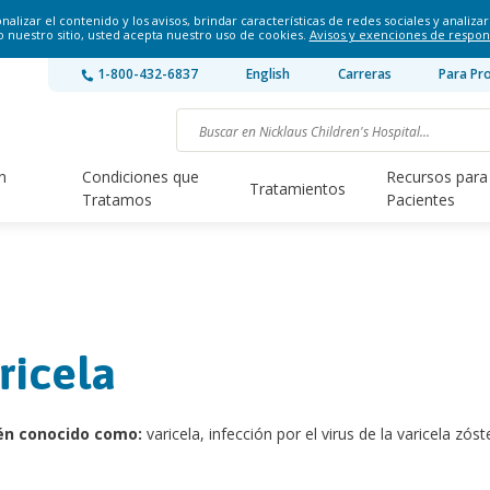
lizar el contenido y los avisos, brindar características de redes sociales y analizar 
o nuestro sitio, usted acepta nuestro uso de cookies.
Avisos y exenciones de respon
1-800-432-6837
English
Carreras
Para Pr
n
Condiciones que
Recursos para
Tratamientos
Tratamos
Pacientes
ricela
én conocido como:
varicela, infección por el virus de la varicela zóst