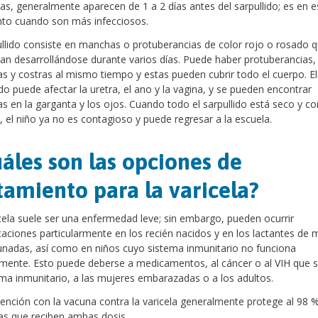
as, generalmente aparecen de 1 a 2 días antes del sarpullido; es en e
o cuando son más infecciosos.
ullido consiste en manchas o protuberancias de color rojo o rosado 
an desarrollándose durante varios días. Puede haber protuberancias,
s y costras al mismo tiempo y estas pueden cubrir todo el cuerpo. El
ido puede afectar la uretra, el ano y la vagina, y se pueden encontrar
 en la garganta y los ojos. Cuando todo el sarpullido está seco y co
, el niño ya no es contagioso y puede regresar a la escuela.
áles son las opciones de
tamiento para la varicela?
cela suele ser una enfermedad leve; sin embargo, pueden ocurrir
aciones particularmente en los recién nacidos y en los lactantes de 
nadas, así como en niños cuyo sistema inmunitario no funciona
mente. Esto puede deberse a medicamentos, al cáncer o al VIH que 
ema inmunitario, a las mujeres embarazadas o a los adultos.
ención con la vacuna contra la varicela generalmente protege al 98 %
s que reciben ambas dosis.