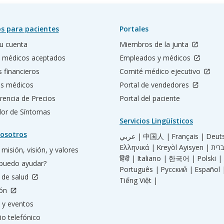
s para pacientes
Portales
u cuenta
Miembros de la junta
 médicos aceptados
Empleados y médicos
s financieros
Comité médico ejecutivo
os médicos
Portal de vendedores
rencia de Precios
Portal del paciente
ador de Síntomas
Servicios Lingüísticos
osotros
عربي |
中国人 |
Français |
Deut
Ελληνικά |
Kreyòl Ayisyen |
misión, visión, y valores
हिंदी |
Italiano |
한국어 |
Polski |
puedo ayudar?
Português |
Русский |
Español 
 de salud
Tiếng Việt |
ión
 y eventos
io telefónico