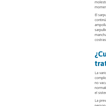
molesti
moment
El sarp
continú
ampolla
sarpull
manchas
costras
¿Cu
tra
La vari
complic
no vacu
normal
el sist
La prev
persona