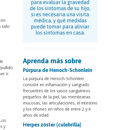
para evaluar la gravedad
de los síntomas de su hijo,
si es necesaria una visita
con
médica, y qué medidas
 sido
puede tomar para aliviar
los síntomas en casa.
Aprenda más sobre
de
pullido
Púrpura de Henoch-Schonlein
ser o
La púrpura de Henoch-Schonlein
consiste en inflamación y sangrado
frecuentes de los vasos sanguíneos
pequeños de la piel, las membranas
mucosas, las articulaciones, el intestino
y los riñones en niños de entre 2 y 6
años de edad.
 Los
Herpes zóster (culebrilla)
s y