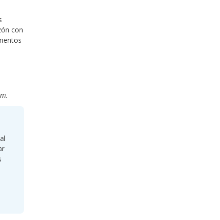
s
azón con
amentos
 m.
al
ar
s