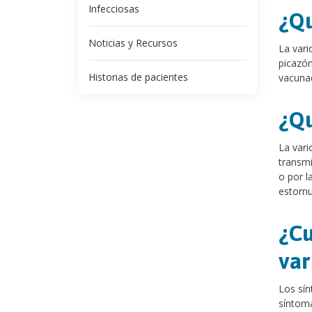
Infecciosas
¿Qu
Noticias y Recursos
La vari
picazón
Historias de pacientes
vacunad
¿Qu
La vari
transmi
o por l
estornu
¿Cu
var
Los sín
síntoma