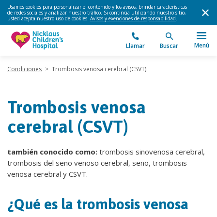
Usamos cookies para personalizar el contenido y los avisos, brindar características
de redes sociales y analizar nuestro tráfico. Si continúa utilizando nuestro sitio,
usted acepta nuestro uso de cookies.
Avisos y exenciones de responsabilidad
.
Menú
Llamar
Buscar
Condiciones
>
Trombosis venosa cerebral (CSVT)
Trombosis venosa
cerebral (CSVT)
también conocido como:
trombosis sinovenosa cerebral,
trombosis del seno venoso cerebral, seno, trombosis
venosa cerebral y CSVT.
¿Qué es la trombosis venosa