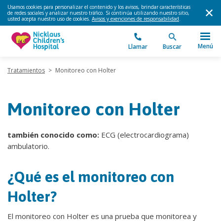
Usamos cookies para personalizar el contenido y los avisos, brindar características
de redes sociales y analizar nuestro tráfico. Si continúa utilizando nuestro sitio,
usted acepta nuestro uso de cookies.
Avisos y exenciones de responsabilidad
.
Menú
Llamar
Buscar
Tratamientos
>
Monitoreo con Holter
Monitoreo con Holter
también conocido como:
ECG (electrocardiograma)
ambulatorio.
¿Qué es el monitoreo con
Holter?
El monitoreo con Holter es una prueba que monitorea y