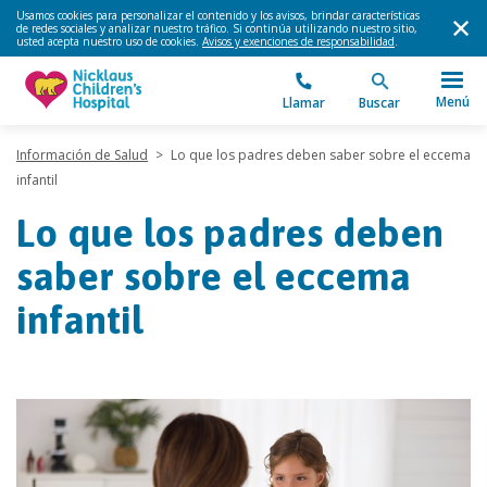
Usamos cookies para personalizar el contenido y los avisos, brindar características
de redes sociales y analizar nuestro tráfico. Si continúa utilizando nuestro sitio,
usted acepta nuestro uso de cookies.
Avisos y exenciones de responsabilidad
.
Menú
Llamar
Buscar
Información de Salud
>
Lo que los padres deben saber sobre el eccema
infantil
Lo que los padres deben
saber sobre el eccema
infantil