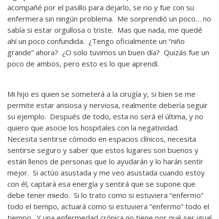
acompañé por el pasillo para dejarlo, se rio y fue con su
enfermera sin ningún problema. Me sorprendió un poco… no
sabía si estar orgullosa o triste. Mas que nada, me quedé
ahí un poco confundida. ¿Tengo oficialmente un “niño
grande” ahora? ¿O solo tuvimos un buen día? Quizás fue un
poco de ambos, pero esto es lo que aprendí.
Mi hijo es quien se someterá a la cirugía y, si bien se me
permite estar ansiosa y nerviosa, realmente debería seguir
su ejemplo. Después de todo, esta no será el última, y no
quiero que asocie los hospitales con la negatividad.
Necesita sentirse cómodo en espacios clínicos, necesita
sentirse seguro y saber que estos lugares son buenos y
están llenos de personas que lo ayudarán y lo harán sentir
mejor. Si actúo asustada y me veo asustada cuando estoy
con él, captará esa energía y sentirá que se supone que
debe tener miedo. Si lo trato como si estuviera “enfermo”
todo el tiempo, actuará como si estuviera “enfermo” todo el
tiempo. Y una enfermedad crónica no tiene por qué ser igual