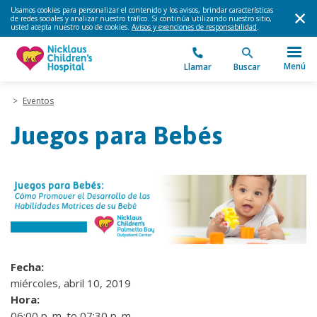
Usamos cookies para personalizar el contenido y los avisos, brindar características
de redes sociales y analizar nuestro tráfico. Si continúa utilizando nuestro sitio,
usted acepta nuestro uso de cookies.
Avisos y exenciones de responsabilidad
.
Menú
Llamar
Buscar
>
Eventos
Juegos para Bebés
Fecha:
miércoles, abril 10, 2019
Hora:
06:00 p. m. to 07:30 p. m.