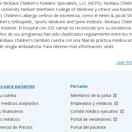
icklaus Children's Pediatric Specialists, LLC (NCPS). Nicklaus Childr
nal University Herbert Wertheim College of Medicine y ofrece una fuent
us Children's alberga centros de excelencia, como el Helen & Jacob 
dren's Orthopedic, Sports Medicine and Spine Institute, Nicklaus Child
t Institute. El hospital con 325 camas es reconocido por su excelencia
chos de sus programas han sido clasificados regularmente entre los 
cklaus Children's también cuenta con una filial de práctica médica sin
e cirugía ambulatoria. Para obtener más información, visite
Leer P
s para pacientes
Portales
u cuenta
Miembros de la junta
 médicos aceptados
Empleados y médicos
s financieros
Comité médico ejecutivo
os médicos
Portal de vendedores
rencia de Precios
Portal del paciente