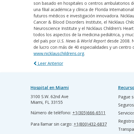
son basado en hospitales o centros ambulatorios de N
una filial académica y clínica de Florida Internatio
futuros médicos e investigación innovadora. Nickla
Cancer & Blood Disorders Institute, el Nicklaus Chil
Neuroscience Institute y el Nicklaus Children’s Hear
todos los aspectos de la medicina pediátrica, y mu
del país por
U.S. News & World Report
desde 2008. Ni
de lucro con más de 40 especialidades y un centro d
www.nicklauschildrens.org
.
Leer Anterior
Hospital en Miami
Recurso
3100 S.W. 62nd Ave
Pague s
Miami, FL 33155
Seguros
Número de teléfono:
+1(305)666-6511
Servicio
Registr
Para llamar sin cargo:
+1(800)432-6837
Transpa