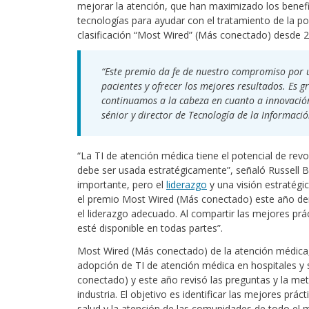
mejorar la atención, que han maximizado los benef
tecnologías para ayudar con el tratamiento de la po
clasificación “Most Wired” (Más conectado) desde 
“Este premio da fe de nuestro compromiso por u
pacientes y ofrecer los mejores resultados. Es 
continuamos a la cabeza en cuanto a innovación
sénior y director de Tecnología de la Informaci
“La TI de atención médica tiene el potencial de rev
debe ser usada estratégicamente”, señaló Russell Br
importante, pero el
liderazgo
y una visión estratégi
el premio Most Wired (Más conectado) este año dem
el liderazgo adecuado. Al compartir las mejores pr
esté disponible en todas partes”.
Most Wired (Más conectado) de la atención médica, 
adopción de TI de atención médica en hospitales y
conectado) y este año revisó las preguntas y la meto
industria. El objetivo es identificar las mejores prá
salud y la atención de las comunidades de todo el 