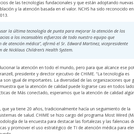
icios de las tecnologías fundacionales y que están adoptando nuevas
blación y la atención basada en el valor. NCHS ha sido reconocido en
2013.
sar la última tecnología de punta para mejorar la atención de los
gracias a los incansables esfuerzos de todo nuestro equipo que
 de atención médica”, afirmó el Sr. Edward Martinez, vicepresidente
ón de Nicklaus Children’s Health System.
olucionar la atención en todo el mundo, pero para que alcance ese po
anzell, presidente y director ejecutivo de CHIME. “La tecnología es
ca son igual de importantes. La diversidad de las organizaciones que
uestra que la atención de calidad puede lograrse casi en todos lad
ácticas de Más conectado, esperamos que la atención de calidad algún
que ya tiene 20 años, tradicionalmente hacía un seguimiento de la
 sistemas de salud. CHIME se hizo cargo del programa Most Wired (M
dología de la encuesta para destacar las fortalezas y las falencias d
cticas y promover el uso estratégico de TI de atención médica para ele
mundo.