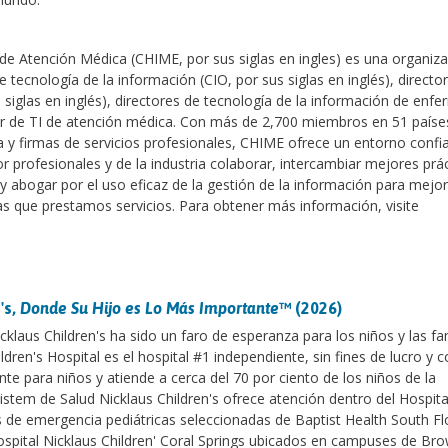
 de Atención Médica (CHIME, por sus siglas en ingles) es una organiz
e tecnología de la información (CIO, por sus siglas en inglés), directo
siglas en inglés), directores de tecnología de la información de enfe
énior de TI de atención médica. Con más de 2,700 miembros en 51 país
 y firmas de servicios profesionales, CHIME ofrece un entorno confia
or profesionales y de la industria colaborar, intercambiar mejores prác
y abogar por el uso eficaz de la gestión de la información para mejor
as que prestamos servicios. Para obtener más información, visite
's,
Donde Su Hijo es Lo Más Importante
™ (2026)
klaus Children's ha sido un faro de esperanza para los niños y las fa
ldren's Hospital es el hospital #1 independiente, sin fines de lucro y 
nte para niños y atiende a cerca del 70 por ciento de los niños de la
istem de Salud Nicklaus Children's ofrece atención dentro del Hospit
s de emergencia pediátricas seleccionadas de Baptist Health South Fl
 Hospital Nicklaus Children' Coral Springs ubicados en campuses de Br