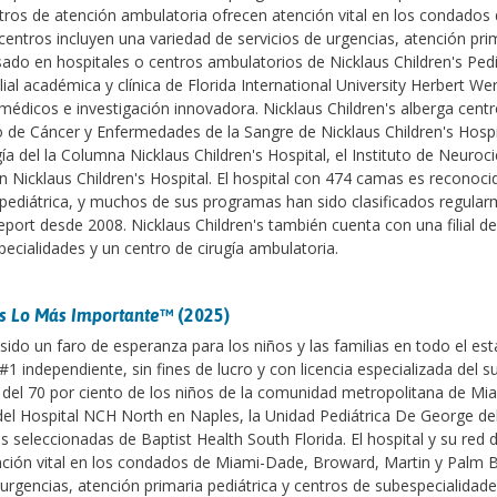
tros de atención ambulatoria ofrecen atención vital en los condados
ntros incluyen una variedad de servicios de urgencias, atención pri
sado en hospitales o centros ambulatorios de Nicklaus Children's Pedi
ilial académica y clínica de Florida International University Herbert W
médicos e investigación innovadora. Nicklaus Children's alberga cent
 de Cáncer y Enfermedades de la Sangre de Nicklaus Children's Hospit
ía del la Columna Nicklaus Children's Hospital, el Instituto de Neuroc
zón Nicklaus Children's Hospital. El hospital con 474 camas es reconoci
 pediátrica, y muchos de sus programas han sido clasificados regula
port desde 2008. Nicklaus Children's también cuenta con una filial de
pecialidades y un centro de cirugía ambulatoria.
s Lo Más Importante
™ (2025)
sido un faro de esperanza para los niños y las familias en todo el es
 #1 independiente, sin fines de lucro y con licencia especializada del s
 del 70 por ciento de los niños de la comunidad metropolitana de Mia
 del Hospital NCH North en Naples, la Unidad Pediátrica De George del
 seleccionadas de Baptist Health South Florida. El hospital y su red
nción vital en los condados de Miami-Dade, Broward, Martin y Palm 
urgencias, atención primaria pediátrica y centros de subespecialidade