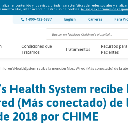
lizar el contenido y los avisos, brindar características de redes sociales y analizar 
o nuestro sitio, usted acepta nuestro uso de cookies.
Avisos y exenciones de respon
1-800-432-6837
English
Carreras
Para Pr
n
Condiciones que
Recursos para
Tratamientos
Tratamos
Pacientes
Children’sHealthSystem recibe la mención Most Wired (Más conectado) de la at
’s Health System recibe 
ed (Más conectado) de 
de 2018 por CHIME