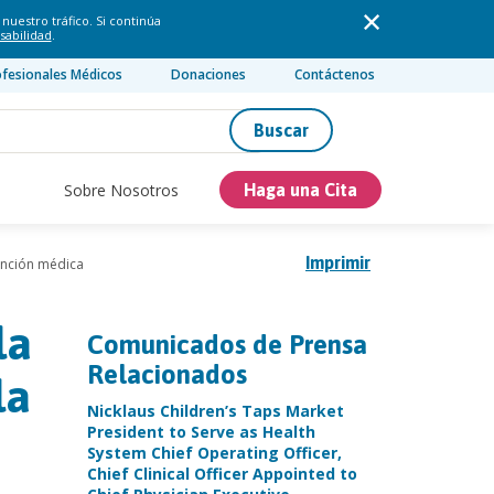
nuestro tráfico. Si continúa
sabilidad
.
ofesionales Médicos
Donaciones
Contáctenos
Buscar
Sobre Nosotros
Haga una Cita
Imprimir
ención médica
la
Comunicados de Prensa
Relacionados
la
Nicklaus Children’s Taps Market
President to Serve as Health
System Chief Operating Officer,
Chief Clinical Officer Appointed to