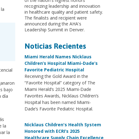
of the nation's highest honors
recognizing leadership and innovation
 la
in healthcare quality and patient safety.
The finalists and recipient were
announced during the AHA's
Leadership Summit in Denver.
Noticias Recientes
Miami Herald Names Nicklaus
Children’s Hospital Miami-Dade’s
Favorite Pediatric Hospital
tencial
Receiving the Gold Award in the
“Favorite Hospital” category of The
 ganaron
Miami Herald’s 2025 Miami-Dade
os bajo
Favorites Awards, Nicklaus Children’s
 día
Hospital has been named Miami-
Dade’s Favorite Pediatric Hospital.
ás
Nicklaus Children's Health System
e la
Honored with ECRI’s 2025
var la
Healthcare Supply Chain Excellence