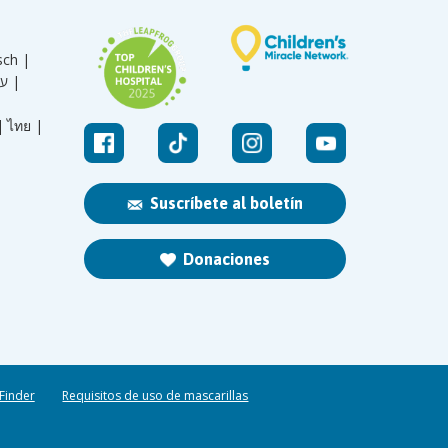
sch |
עברית |
|
ไทย |
Suscríbete al boletín
Donaciones
 Finder
Requisitos de uso de mascarillas