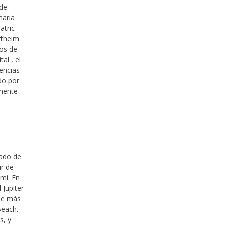
 de
maria
atric
ertheim
ros de
al , el
iencias
do por
rmente
tado de
ur de
mi. En
 Jupiter
 de más
Beach.
s, y