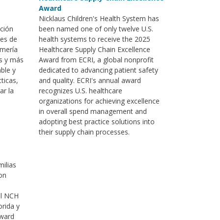
Award
Nicklaus Children's Health System has
ación
been named one of only twelve U.S.
res de
health systems to receive the 2025
rmería
Healthcare Supply Chain Excellence
es y más
Award from ECRI, a global nonprofit
ble y
dedicated to advancing patient safety
ticas,
and quality. ECRI's annual award
ar la
recognizes U.S. healthcare
organizations for achieving excellence
in overall spend management and
adopting best practice solutions into
their supply chain processes.
milias
con
al NCH
orida y
oward