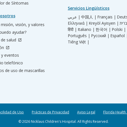
ador de Síntomas
Servicios Lingüísticos
osotros
عربي |
中国人 |
Français |
Deut
Ελληνικά |
Kreyòl Ayisyen |
misión, visión, y valores
हिंदी |
Italiano |
한국어 |
Polski |
puedo ayudar?
Português |
Русский |
Español 
 de salud
Tiếng Việt |
ión
 y eventos
io telefónico
os de uso de mascarillas
acilidad de Uso
Prácticas de Privacidad
Aviso Legal
Florida Health
© 2026 Nicklaus Children's Hospital. All Rights Reserved.