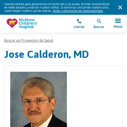
Usamos cookies para personalizar el contenido y los avisos, brindar características
de redes sociales y analizar nuestro tráfico. Si continúa utilizando nuestro sitio,
usted acepta nuestro uso de cookies.
Avisos y exenciones de responsabilidad
.
Menú
Llamar
Buscar
Buscar un Proveedor de Salud
Jose Calderon, MD