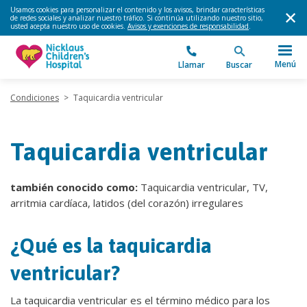
Usamos cookies para personalizar el contenido y los avisos, brindar características
de redes sociales y analizar nuestro tráfico. Si continúa utilizando nuestro sitio,
usted acepta nuestro uso de cookies.
Avisos y exenciones de responsabilidad
.
Menú
Llamar
Buscar
Condiciones
>
Taquicardia ventricular
Taquicardia ventricular
también conocido como:
Taquicardia ventricular, TV,
arritmia cardíaca, latidos (del corazón) irregulares
¿Qué es la taquicardia
ventricular?
La taquicardia ventricular es el término médico para los