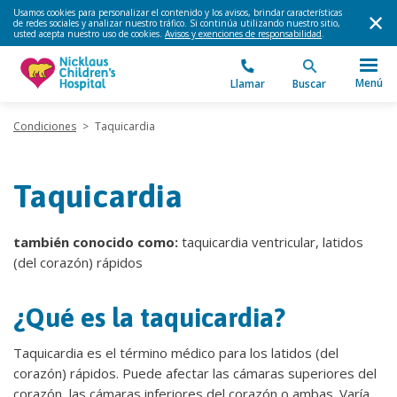
Usamos cookies para personalizar el contenido y los avisos, brindar características
de redes sociales y analizar nuestro tráfico. Si continúa utilizando nuestro sitio,
usted acepta nuestro uso de cookies.
Avisos y exenciones de responsabilidad
.
Menú
Llamar
Buscar
Condiciones
>
Taquicardia
Taquicardia
también conocido como:
taquicardia ventricular, latidos
(del corazón) rápidos
¿Qué es la taquicardia?
Taquicardia es el término médico para los latidos (del
corazón) rápidos. Puede afectar las cámaras superiores del
corazón, las cámaras inferiores del corazón o ambas. Varía