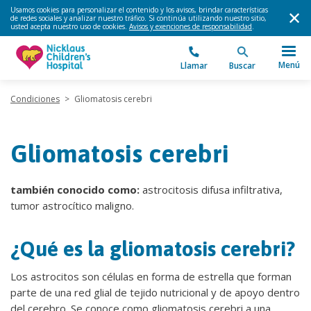
Usamos cookies para personalizar el contenido y los avisos, brindar características
de redes sociales y analizar nuestro tráfico. Si continúa utilizando nuestro sitio,
usted acepta nuestro uso de cookies.
Avisos y exenciones de responsabilidad
.
Menú
Llamar
Buscar
Condiciones
>
Gliomatosis cerebri
Gliomatosis cerebri
también conocido como:
astrocitosis difusa infiltrativa,
tumor astrocítico maligno.
¿Qué es la gliomatosis cerebri?
Los astrocitos son células en forma de estrella que forman
parte de una red glial de tejido nutricional y de apoyo dentro
del cerebro. Se conoce como gliomatosis cerebri a una