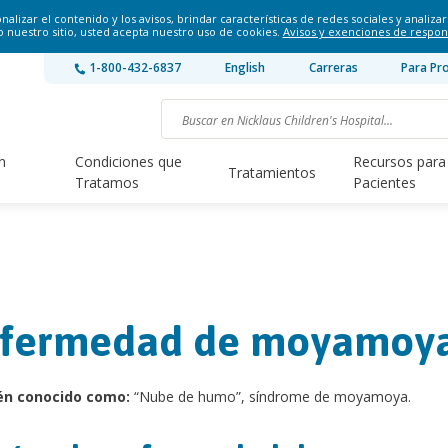
lizar el contenido y los avisos, brindar características de redes sociales y analizar 
o nuestro sitio, usted acepta nuestro uso de cookies.
Avisos y exenciones de respon
1-800-432-6837
English
Carreras
Para Pr
n
Condiciones que
Recursos para
Tratamientos
Tratamos
Pacientes
fermedad de moyamoy
én conocido como:
“Nube de humo”, síndrome de moyamoya.