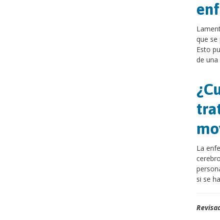
en
Lament
que se
Esto pu
de una 
¿Cu
tra
mo
La enf
cerebr
persona
si se h
Revisad