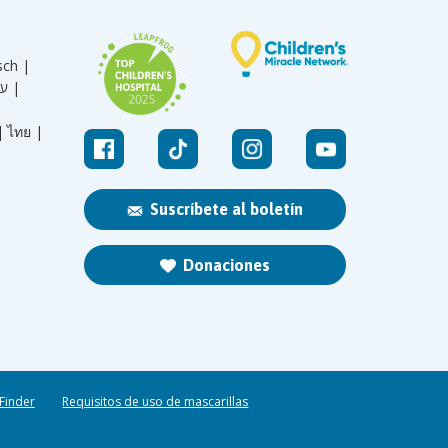
sch |
עברית |
|
ไทย |
Suscríbete al boletín
Donaciones
 Finder
Requisitos de uso de mascarillas