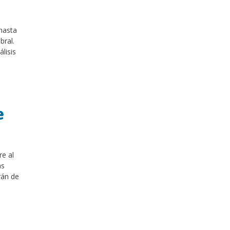
hasta
bral.
lisis
e
re al
as
rán de