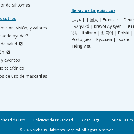
ador de Síntomas
Servicios Lingüísticos
osotros
عربي |
中国人 |
Français |
Deut
Ελληνικά |
Kreyòl Ayisyen |
misión, visión, y valores
हिंदी |
Italiano |
한국어 |
Polski |
puedo ayudar?
Português |
Русский |
Español 
 de salud
Tiếng Việt |
ión
 y eventos
io telefónico
os de uso de mascarillas
acilidad de Uso
Prácticas de Privacidad
Aviso Legal
Florida Health
© 2026 Nicklaus Children's Hospital. All Rights Reserved.