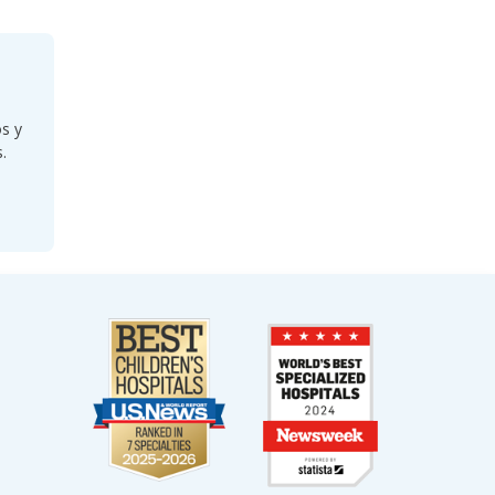
os y
.