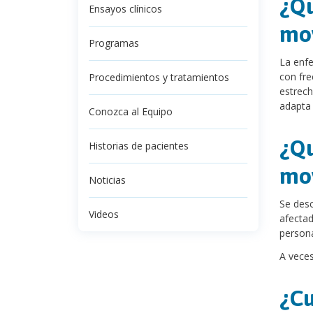
¿Qu
Ensayos clínicos
mo
Programas
La enf
con fre
Procedimientos y tratamientos
estrech
adapta
Conozca al Equipo
¿Qu
Historias de pacientes
mo
Noticias
Se desc
Videos
afectad
persona
A vece
¿Cu