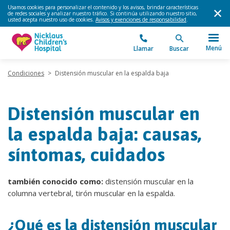
Usamos cookies para personalizar el contenido y los avisos, brindar características
de redes sociales y analizar nuestro tráfico. Si continúa utilizando nuestro sitio,
usted acepta nuestro uso de cookies.
Avisos y exenciones de responsabilidad
.
Menú
Llamar
Buscar
Condiciones
>
Distensión muscular en la espalda baja
Distensión muscular en
la espalda baja: causas,
síntomas, cuidados
también conocido como:
distensión muscular en la
columna vertebral, tirón muscular en la espalda.
¿Qué es la distensión muscular