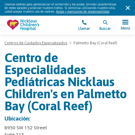
Usamos cookies para personalizar el contenido y los avisos, brindar características
de redes sociales y analizar nuestro tráfico. Si continúa utilizando nuestro sitio,
usted acepta nuestro uso de cookies.
Avisos y exenciones de responsabilidad
.
Menú
Llamar
Buscar
Centros de Cuidados Especializados
>
Palmetto Bay (Coral Reef)
Centro de
Especialidades
Pediátricas Nicklaus
Children's en Palmetto
Bay (Coral Reef)
Ubicación:
8950 SW 152 Street
Suite 115