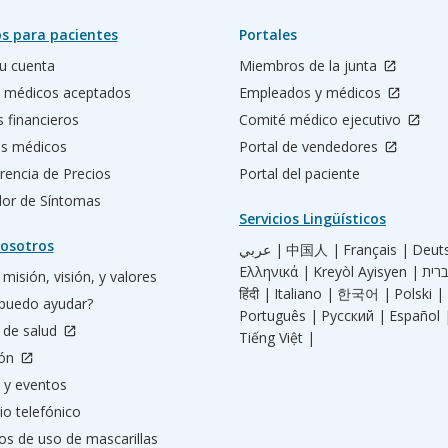
s para pacientes
Portales
u cuenta
Miembros de la junta
 médicos aceptados
Empleados y médicos
s financieros
Comité médico ejecutivo
os médicos
Portal de vendedores
rencia de Precios
Portal del paciente
ador de Síntomas
Servicios Lingüísticos
osotros
عربي |
中国人 |
Français |
Deut
Ελληνικά |
Kreyòl Ayisyen |
misión, visión, y valores
हिंदी |
Italiano |
한국어 |
Polski |
puedo ayudar?
Português |
Русский |
Español 
 de salud
Tiếng Việt |
ión
 y eventos
io telefónico
os de uso de mascarillas