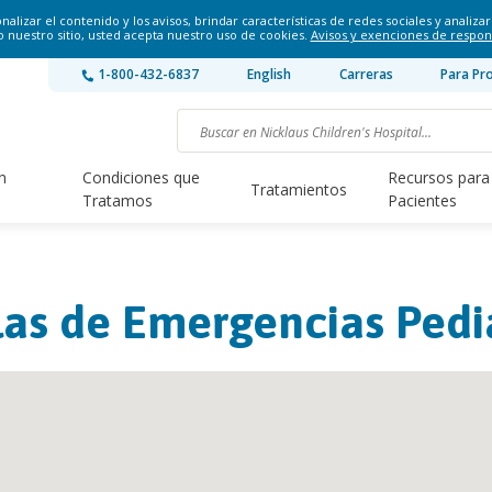
lizar el contenido y los avisos, brindar características de redes sociales y analizar 
o nuestro sitio, usted acepta nuestro uso de cookies.
Avisos y exenciones de respon
1-800-432-6837
English
Carreras
Para Pr
n
Condiciones que
Recursos para
Tratamientos
Tratamos
Pacientes
las de Emergencias Pedi