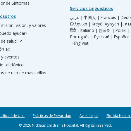
ador de Síntomas
Servicios Lingüísticos
osotros
عربي |
中国人 |
Français |
Deut
Ελληνικά |
Kreyòl Ayisyen |
misión, visión, y valores
हिंदी |
Italiano |
한국어 |
Polski |
puedo ayudar?
Português |
Русский |
Español 
 de salud
Tiếng Việt |
ión
 y eventos
io telefónico
os de uso de mascarillas
acilidad de Uso
Prácticas de Privacidad
Aviso Legal
Florida Health
© 2026 Nicklaus Children's Hospital. All Rights Reserved.