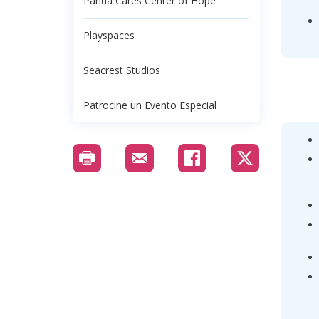
Panda Cares Center of Hope
Playspaces
Seacrest Studios
Patrocine un Evento Especial