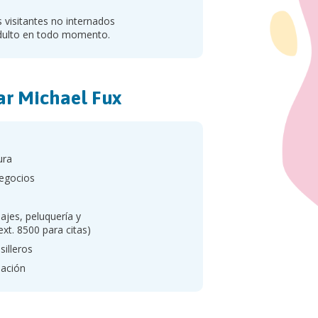
visitantes no internados
dulto en todo momento.
iar Michael Fux
ura
egocios
ajes, peluquería y
xt. 8500 para citas)
silleros
jación