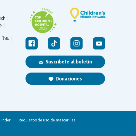
sch |
עברית |
|
ไทย |
Suscríbete al boletín
Donaciones
 Finder
Requisitos de uso de mascarillas