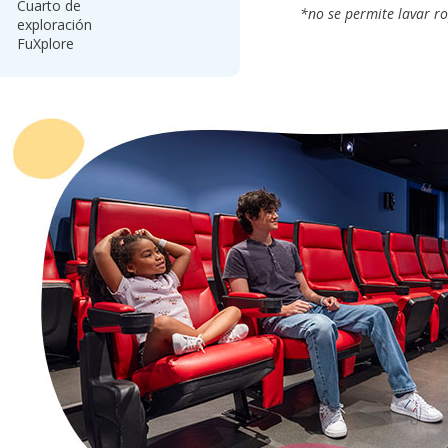
Cuarto de
*no se permite lavar rop
exploración
FuXplore