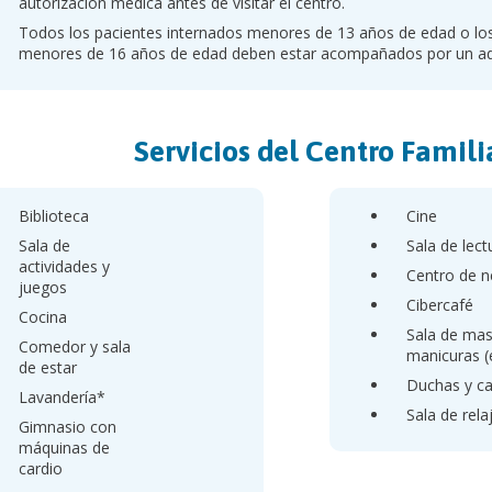
autorización médica antes de visitar el centro.
Todos los pacientes internados menores de 13 años de edad o los 
menores de 16 años de edad deben estar acompañados por un a
Servicios del Centro Famil
Biblioteca
Cine
Sala de
Sala de lect
actividades y
Centro de n
juegos
Cibercafé
Cocina
Sala de mas
Comedor y sala
manicuras (e
de estar
Duchas y ca
Lavandería*
Sala de rela
Gimnasio con
máquinas de
cardio