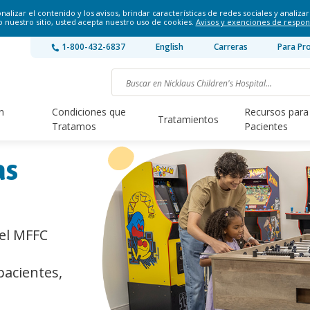
lizar el contenido y los avisos, brindar características de redes sociales y analizar 
o nuestro sitio, usted acepta nuestro uso de cookies.
Avisos y exenciones de respon
1-800-432-6837
English
Carreras
Para Pr
n
Condiciones que
Recursos para
Tratamientos
Tratamos
Pacientes
as
 el MFFC
pacientes,