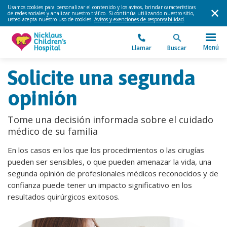
Usamos cookies para personalizar el contenido y los avisos, brindar características
de redes sociales y analizar nuestro tráfico. Si continúa utilizando nuestro sitio,
usted acepta nuestro uso de cookies.
Avisos y exenciones de responsabilidad
.
Menú
Llamar
Buscar
Solicite una segunda
opinión
Tome una decisión informada sobre el cuidado
médico de su familia
En los casos en los que los procedimientos o las cirugías
pueden ser sensibles, o que pueden amenazar la vida, una
segunda opinión de profesionales médicos reconocidos y de
confianza puede tener un impacto significativo en los
resultados quirúrgicos exitosos.