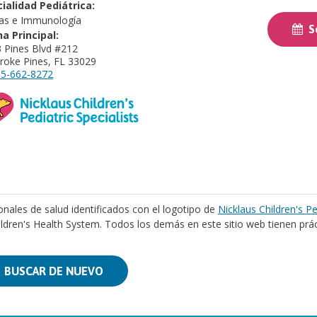
ialidad Pediátrica:
ias e Immunología
So
na Principal:
 Pines Blvd #212
oke Pines, FL 33029
5-662-8272
onales de salud identificados con el logotipo de
Nicklaus Children's Pe
ildren's Health System. Todos los demás en este sitio web tienen prá
BUSCAR DE NUEVO