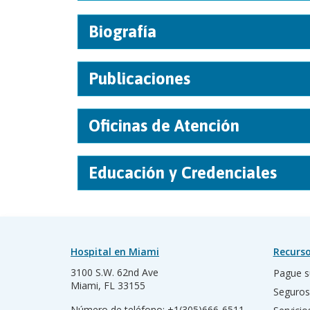
Biografía
Publicaciones
Oficinas de Atención
Educación y Credenciales
Hospital en Miami
Recurso
3100 S.W. 62nd Ave
Pague s
Miami, FL 33155
Seguros
Número de teléfono:
+1(305)666-6511