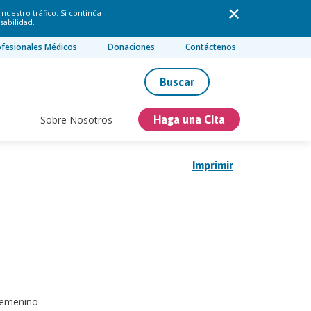
nuestro tráfico. Si continúa
sabilidad
.
ofesionales Médicos
Donaciones
Contáctenos
Buscar
Sobre Nosotros
Haga una Cita
Imprimir
emenino