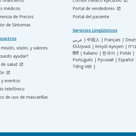
s financieros
Comité médico ejecutivo
os médicos
Portal de vendedores
rencia de Precios
Portal del paciente
ador de Síntomas
Servicios Lingüísticos
osotros
عربي |
中国人 |
Français |
Deut
Ελληνικά |
Kreyòl Ayisyen |
misión, visión, y valores
हिंदी |
Italiano |
한국어 |
Polski |
puedo ayudar?
Português |
Русский |
Español 
 de salud
Tiếng Việt |
ión
 y eventos
io telefónico
os de uso de mascarillas