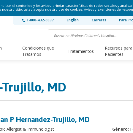
lizar el contenido y los avisos, brindar características de redes sociales y analizar 
o nuestro sitio, usted acepta nuestro uso de cookies.
Avisos y exenciones de respon
1-800-432-6837
English
Carreras
Para Pr
n
Condiciones que
Recursos para
Tratamientos
Tratamos
Pacientes
Trujillo, MD
ian P Hernandez-Trujillo, MD
tric Allergist & Immunologist
Género:
F