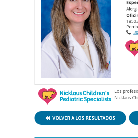
Espec
Alerg
Ofici
18503
Pembr
30
Los profesi
Nicklaus Ch
VOLVER A LOS RESULTADOS