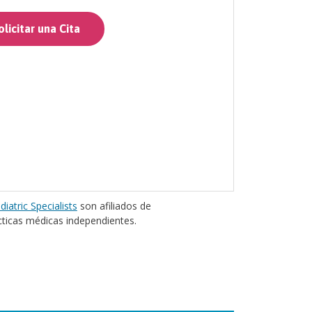
licitar una Cita
diatric Specialists
son afiliados de
cticas médicas independientes.