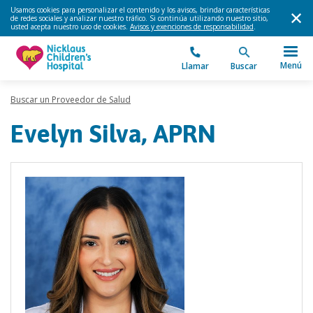
Usamos cookies para personalizar el contenido y los avisos, brindar características
de redes sociales y analizar nuestro tráfico. Si continúa utilizando nuestro sitio,
usted acepta nuestro uso de cookies.
Avisos y exenciones de responsabilidad
.
Menú
Llamar
Buscar
Buscar un Proveedor de Salud
Evelyn Silva, APRN