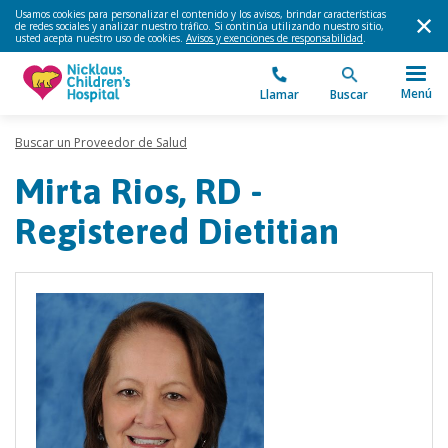
Usamos cookies para personalizar el contenido y los avisos, brindar características
de redes sociales y analizar nuestro tráfico. Si continúa utilizando nuestro sitio,
usted acepta nuestro uso de cookies.
Avisos y exenciones de responsabilidad
.
Menú
Llamar
Buscar
Buscar un Proveedor de Salud
Mirta Rios, RD -
Registered Dietitian