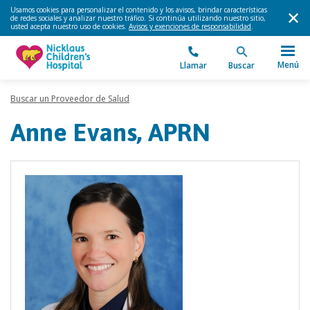
Usamos cookies para personalizar el contenido y los avisos, brindar características
de redes sociales y analizar nuestro tráfico. Si continúa utilizando nuestro sitio,
usted acepta nuestro uso de cookies.
Avisos y exenciones de responsabilidad
.
Menú
Llamar
Buscar
Buscar un Proveedor de Salud
Anne Evans, APRN