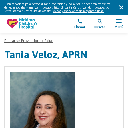
Usamos cookies para personalizar el contenido y los avisos, brindar características
de redes sociales y analizar nuestro tráfico. Si continúa utilizando nuestro sitio,
usted acepta nuestro uso de cookies.
Avisos y exenciones de responsabilidad
.
Menú
Llamar
Buscar
Buscar un Proveedor de Salud
Tania Veloz, APRN