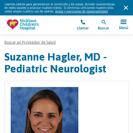
Usamos cookies para personalizar el contenido y los avisos, brindar características
de redes sociales y analizar nuestro tráfico. Si continúa utilizando nuestro sitio,
usted acepta nuestro uso de cookies.
Avisos y exenciones de responsabilidad
.
Menú
Llamar
Buscar
Buscar un Proveedor de Salud
Suzanne Hagler, MD -
Pediatric Neurologist