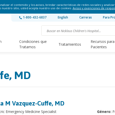
lizar el contenido y los avisos, brindar características de redes sociales y analizar 
o nuestro sitio, usted acepta nuestro uso de cookies.
Avisos y exenciones de respon
1-800-432-6837
English
Carreras
Para Pr
n
Condiciones que
Recursos para
Tratamientos
Tratamos
Pacientes
ffe, MD
ka M Vazquez-Cuffe, MD
tric Emergency Medicine Specialist
Género:
F