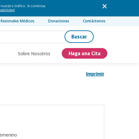
nuestro tráfico. Si continúa
sabilidad
.
ofesionales Médicos
Donaciones
Contáctenos
Buscar
Sobre Nosotros
Haga una Cita
Imprimir
emenino