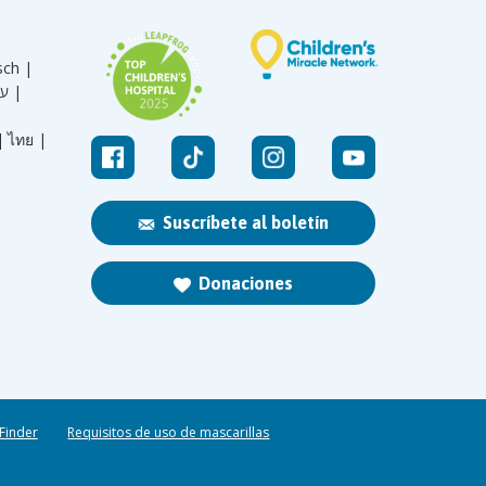
sch |
עברית |
|
ไทย |
Suscríbete al boletín
Donaciones
 Finder
Requisitos de uso de mascarillas