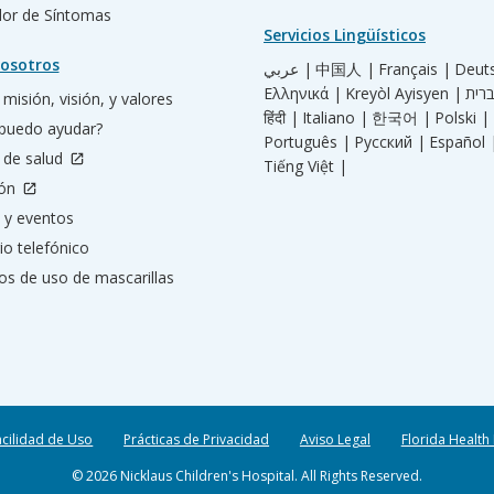
ador de Síntomas
Servicios Lingüísticos
osotros
عربي |
中国人 |
Français |
Deut
Ελληνικά |
Kreyòl Ayisyen |
misión, visión, y valores
हिंदी |
Italiano |
한국어 |
Polski |
puedo ayudar?
Português |
Русский |
Español 
 de salud
Tiếng Việt |
ión
 y eventos
io telefónico
os de uso de mascarillas
acilidad de Uso
Prácticas de Privacidad
Aviso Legal
Florida Health
© 2026 Nicklaus Children's Hospital. All Rights Reserved.