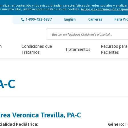
lizar el contenido y los avisos, brindar características de redes sociales y analizar 
o nuestro sitio, usted acepta nuestro uso de cookies.
Avisos y exenciones de respon
1-800-432-6837
English
Carreras
Para Pr
n
Condiciones que
Recursos para
Tratamientos
Tratamos
Pacientes
A-C
rea Veronica Trevilla, PA-C
ialidad Pediátrica:
Género:
F