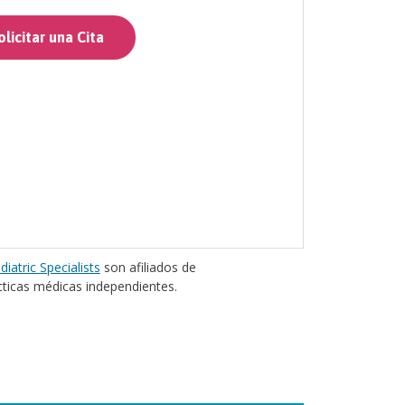
licitar una Cita
diatric Specialists
son afiliados de
cticas médicas independientes.