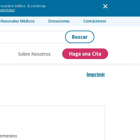
nuestro tráfico. Si continúa
sabilidad
.
ofesionales Médicos
Donaciones
Contáctenos
Buscar
Sobre Nosotros
Haga una Cita
Imprimir
emenino