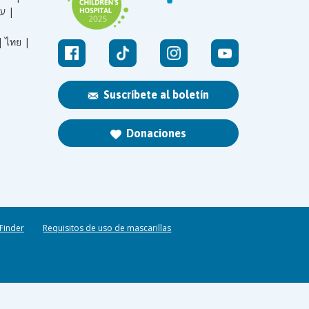
עברית |
|
ไทย |
Suscríbete al boletín
Donaciones
 Finder
Requisitos de uso de mascarillas