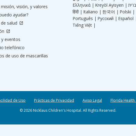
Ελληνικά |
Kreyòl Ayisyen |
misión, visión, y valores
हिंदी |
Italiano |
한국어 |
Polski |
puedo ayudar?
Português |
Русский |
Español 
 de salud
Tiếng Việt |
ión
 y eventos
io telefónico
os de uso de mascarillas
acilidad de Uso
Prácticas de Privacidad
Aviso Legal
Florida Health
© 2026 Nicklaus Children's Hospital. All Rights Reserved.