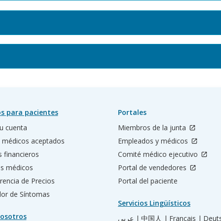
s para pacientes
Portales
u cuenta
Miembros de la junta
 médicos aceptados
Empleados y médicos
s financieros
Comité médico ejecutivo
os médicos
Portal de vendedores
rencia de Precios
Portal del paciente
ador de Síntomas
Servicios Lingüísticos
osotros
عربي |
中国人 |
Français |
Deut