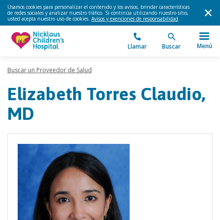
Usamos cookies para personalizar el contenido y los avisos, brindar características
de redes sociales y analizar nuestro tráfico. Si continúa utilizando nuestro sitio,
usted acepta nuestro uso de cookies.
Avisos y exenciones de responsabilidad
.
Menú
Llamar
Buscar
Buscar un Proveedor de Salud
Elizabeth Torres Claudio,
MD