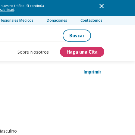
nuestro tráfico. Si continúa
sabilidad
.
ofesionales Médicos
Donaciones
Contáctenos
Buscar
Sobre Nosotros
Haga una Cita
Imprimir
asculino