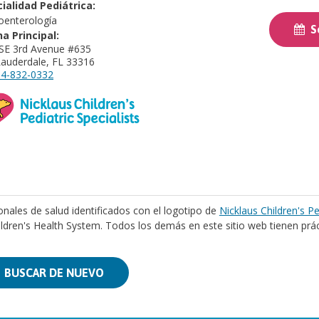
ialidad Pediátrica:
oenterología
So
na Principal:
SE 3rd Avenue #635
Lauderdale, FL 33316
4-832-0332
onales de salud identificados con el logotipo de
Nicklaus Children's Pe
ildren's Health System. Todos los demás en este sitio web tienen prá
BUSCAR DE NUEVO