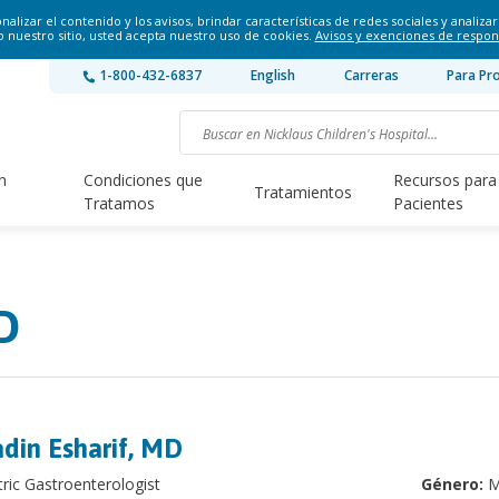
lizar el contenido y los avisos, brindar características de redes sociales y analizar 
o nuestro sitio, usted acepta nuestro uso de cookies.
Avisos y exenciones de respon
1-800-432-6837
English
Carreras
Para Pr
n
Condiciones que
Recursos para
Tratamientos
Tratamos
Pacientes
D
din Esharif, MD
tric Gastroenterologist
Género:
M