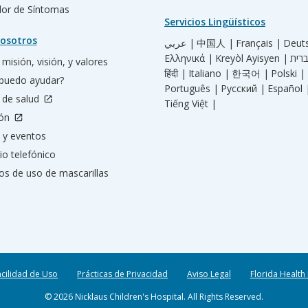
ador de Síntomas
Servicios Lingüísticos
osotros
عربي |
中国人 |
Français |
Deut
Ελληνικά |
Kreyòl Ayisyen |
misión, visión, y valores
हिंदी |
Italiano |
한국어 |
Polski |
puedo ayudar?
Português |
Русский |
Español 
 de salud
Tiếng Việt |
ión
 y eventos
io telefónico
os de uso de mascarillas
acilidad de Uso
Prácticas de Privacidad
Aviso Legal
Florida Health
© 2026 Nicklaus Children's Hospital. All Rights Reserved.