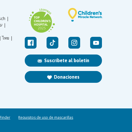
sch |
עברית |
|
ไทย |
Suscríbete al boletín
Donaciones
 Finder
Requisitos de uso de mascarillas