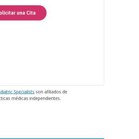
licitar una Cita
diatric Specialists
son afiliados de
cticas médicas independientes.