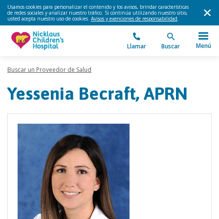
Usamos cookies para personalizar el contenido y los avisos, brindar características
de redes sociales y analizar nuestro tráfico. Si continúa utilizando nuestro sitio,
usted acepta nuestro uso de cookies.
Avisos y exenciones de responsabilidad
.
Menú
Llamar
Buscar
Buscar un Proveedor de Salud
Yessenia Becraft, APRN