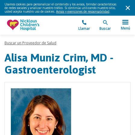
Usamos cookies para personalizar el contenido y los avisos, brindar características
de redes sociales y analizar nuestro tráfico. Si continúa utilizando nuestro sitio,
usted acepta nuestro uso de cookies.
Avisos y exenciones de responsabilidad
.
Menú
Llamar
Buscar
Buscar un Proveedor de Salud
Alisa Muniz Crim, MD -
Gastroenterologist