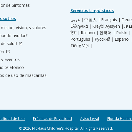
ador de Síntomas
Servicios Lingüísticos
osotros
عربي |
中国人 |
Français |
Deut
Ελληνικά |
Kreyòl Ayisyen |
misión, visión, y valores
हिंदी |
Italiano |
한국어 |
Polski |
puedo ayudar?
Português |
Русский |
Español 
 de salud
Tiếng Việt |
ión
 y eventos
io telefónico
os de uso de mascarillas
acilidad de Uso
Prácticas de Privacidad
Aviso Legal
Florida Health
© 2026 Nicklaus Children's Hospital. All Rights Reserved.