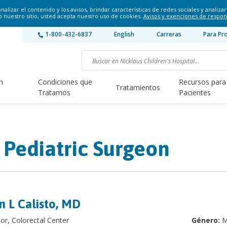
lizar el contenido y los avisos, brindar características de redes sociales y analizar 
o nuestro sitio, usted acepta nuestro uso de cookies.
Avisos y exenciones de respon
1-800-432-6837
English
Carreras
Para Pr
n
Condiciones que
Recursos para
Tratamientos
Tratamos
Pacientes
 Pediatric Surgeon
n L Calisto, MD
tor, Colorectal Center
Género:
M