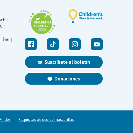
sch |
עברית |
|
ไทย |
Suscríbete al boletín
Donaciones
 Finder
Requisitos de uso de mascarillas