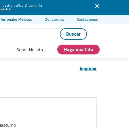
nuestro tráfico. Si continúa
sabilidad
.
ofesionales Médicos
Donaciones
Contáctenos
Buscar
Sobre Nosotros
Haga una Cita
Imprimir
asculino