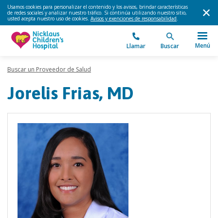
Usamos cookies para personalizar el contenido y los avisos, brindar características
de redes sociales y analizar nuestro tráfico. Si continúa utilizando nuestro sitio,
usted acepta nuestro uso de cookies.
Avisos y exenciones de responsabilidad
.
Menú
Llamar
Buscar
Buscar un Proveedor de Salud
Jorelis Frias, MD