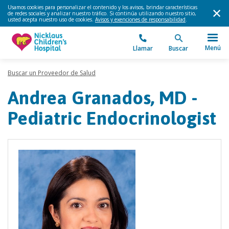
Usamos cookies para personalizar el contenido y los avisos, brindar características
de redes sociales y analizar nuestro tráfico. Si continúa utilizando nuestro sitio,
usted acepta nuestro uso de cookies.
Avisos y exenciones de responsabilidad
.
Menú
Llamar
Buscar
Buscar un Proveedor de Salud
Andrea Granados, MD -
Pediatric Endocrinologist