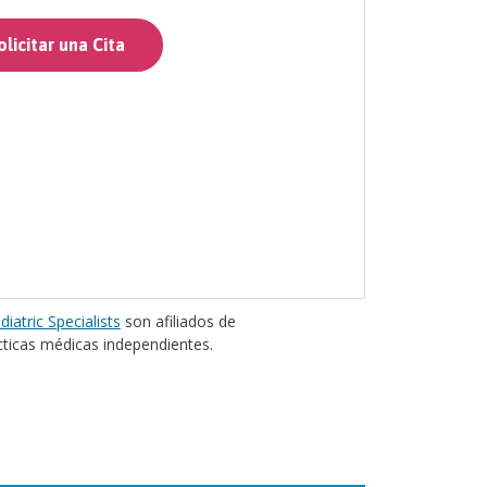
licitar una Cita
diatric Specialists
son afiliados de
cticas médicas independientes.