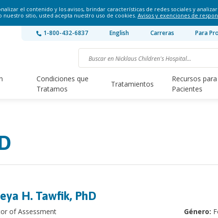
lizar el contenido y los avisos, brindar características de redes sociales y analizar 
o nuestro sitio, usted acepta nuestro uso de cookies.
Avisos y exenciones de respon
1-800-432-6837
English
Carreras
Para Pr
n
Condiciones que
Recursos para
Tratamientos
Tratamos
Pacientes
hD
eya H. Tawfik, PhD
tor of Assessment
Género:
F