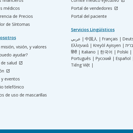
s financieros
Comité médico ejecutivo
os médicos
Portal de vendedores
rencia de Precios
Portal del paciente
ador de Síntomas
Servicios Lingüísticos
osotros
عربي |
中国人 |
Français |
Deut
Ελληνικά |
Kreyòl Ayisyen |
misión, visión, y valores
हिंदी |
Italiano |
한국어 |
Polski |
puedo ayudar?
Português |
Русский |
Español 
 de salud
Tiếng Việt |
ión
 y eventos
io telefónico
os de uso de mascarillas