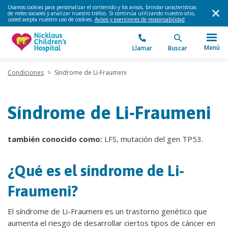
Usamos cookies para personalizar el contenido y los avisos, brindar características
de redes sociales y analizar nuestro tráfico. Si continúa utilizando nuestro sitio,
usted acepta nuestro uso de cookies.
Avisos y exenciones de responsabilidad
.
Menú
Llamar
Buscar
Condiciones
>
Síndrome de Li-Fraumeni
Síndrome de Li-Fraumeni
también conocido como:
LFS, mutación del gen TP53.
¿Qué es el síndrome de Li-
Fraumeni?
El síndrome de Li-Fraumeni es un trastorno genético que
aumenta el riesgo de desarrollar ciertos tipos de cáncer en