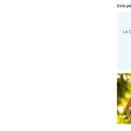
Esta pá
La D