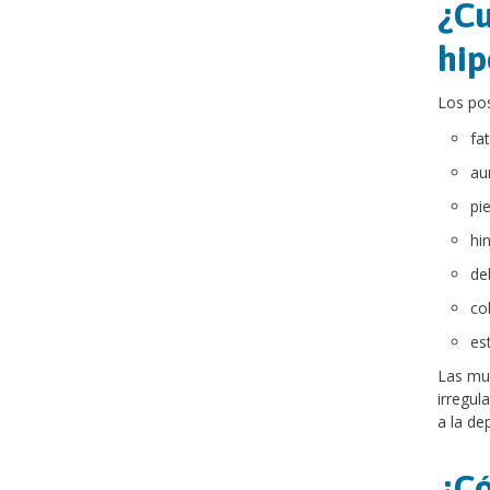
¿Cu
hip
Los pos
fat
au
pie
hi
de
col
es
Las muj
irregul
a la de
¿Có