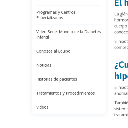
El 
Programas y Centros
La glán
Especializados
hormona
cuerpo 
Video Serie: Manejo de la Diabetes
conoce 
Infantil
El hipo
complic
Conozca al Equipo
¿Cu
Noticias
hip
Historias de pacientes
El hipo
Tratamientos y Procedimientos
anomalí
También
Videos
sistema
tratami