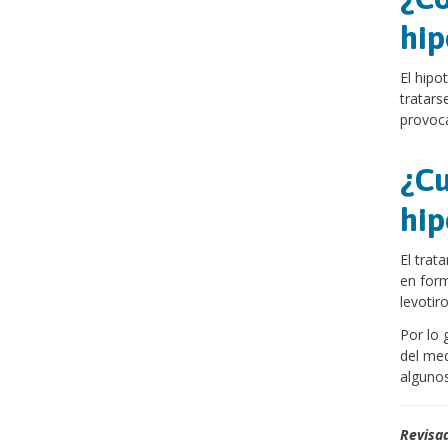
hip
El hipo
tratar
provoca
¿Cu
hip
El trat
en form
levotiro
Por lo 
del med
algunos
Revisad