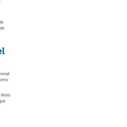
de
ede
el
monal
 como
 dosis
que