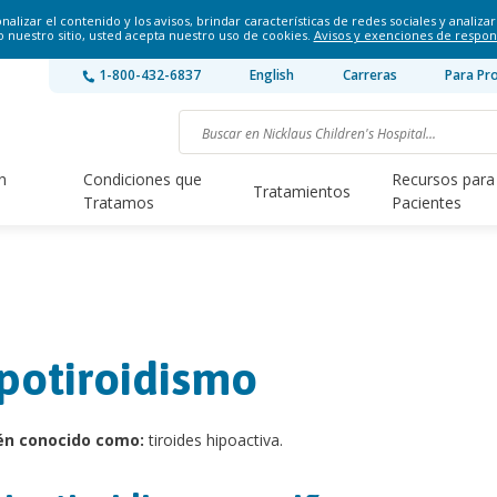
lizar el contenido y los avisos, brindar características de redes sociales y analizar 
o nuestro sitio, usted acepta nuestro uso de cookies.
Avisos y exenciones de respon
1-800-432-6837
English
Carreras
Para Pr
n
Condiciones que
Recursos para
Tratamientos
Tratamos
Pacientes
potiroidismo
én conocido como:
tiroides hipoactiva.