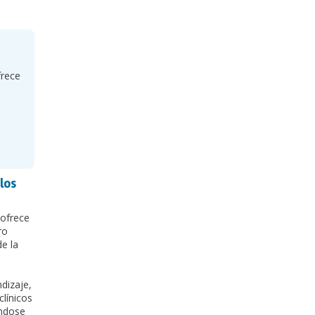
frece
los
 ofrece
ro
e la
dizaje,
clínicos
ándose