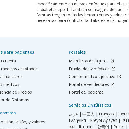
específicamente en nuevos enfoques para el cui
la diabetes tipo 1. También se asegura de que las
familias tengan todas las herramientas y educaci
necesarias para controlar la diabetes en el hogar
s para pacientes
Portales
u cuenta
Miembros de la junta
 médicos aceptados
Empleados y médicos
s financieros
Comité médico ejecutivo
os médicos
Portal de vendedores
rencia de Precios
Portal del paciente
ador de Síntomas
Servicios Lingüísticos
osotros
عربي |
中国人 |
Français |
Deut
Ελληνικά |
Kreyòl Ayisyen |
misión, visión, y valores
हिंदी |
Italiano |
한국어 |
Polski |