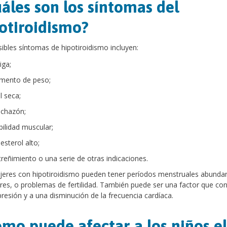
áles son los síntomas del
otiroidismo?
ibles síntomas de hipotiroidismo incluyen:
iga;
mento de peso;
l seca;
nchazón;
bilidad muscular;
esterol alto;
treñimiento o una serie de otras indicaciones.
eres con hipotiroidismo pueden tener períodos menstruales abunda
ares, o problemas de fertilidad. También puede ser una factor que con
presión y a una disminución de la frecuencia cardíaca.
mo puede afectar a los niños el