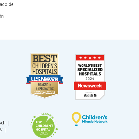
dado de
ón
.
sch |
עברית |