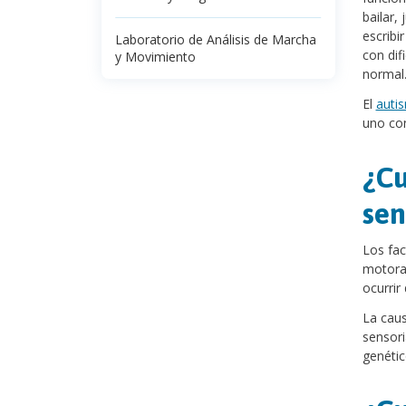
bailar,
escribi
Laboratorio de Análisis de Marcha
con dif
y Movimiento
normal
El
auti
uno con
¿Cu
sen
Los fac
motora,
ocurrir
La caus
sensori
genétic