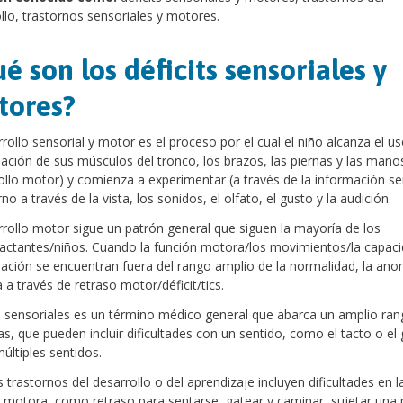
llo, trastornos sensoriales y motores.
é son los déficits sensoriales y
tores?
rrollo sensorial y motor es el proceso por el cual el niño alcanza el us
ación de sus músculos del tronco, los brazos, las piernas y las mano
ollo motor) y comienza a experimentar (a través de la información se
no a través de la vista, los sonidos, el olfato, el gusto y la audición.
rrollo motor sigue un patrón general que siguen la mayoría de los
actantes/niños. Cuando la función motora/los movimientos/la capac
ación se encuentran fuera del rango amplio de la normalidad, la ano
 a través de retraso motor/déficit/tics.
s sensoriales es un término médico general que abarca un amplio ran
s, que pueden incluir dificultades con un sentido, como el tacto o el 
últiples sentidos.
trastornos del desarrollo o del aprendizaje incluyen dificultades en l
 motora, como retraso para sentarse, gatear y caminar, sujetar una 