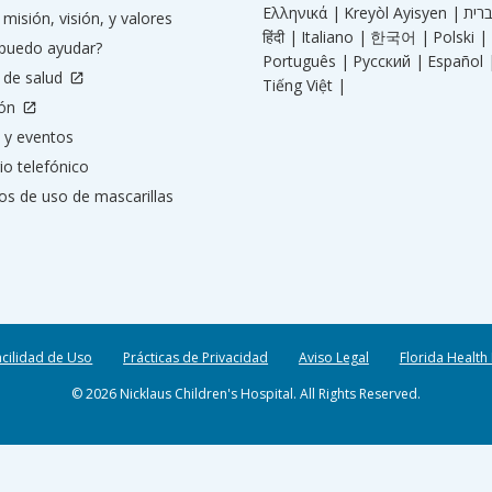
Ελληνικά |
Kreyòl Ayisyen |
misión, visión, y valores
हिंदी |
Italiano |
한국어 |
Polski |
puedo ayudar?
Português |
Русский |
Español 
 de salud
Tiếng Việt |
ión
 y eventos
io telefónico
os de uso de mascarillas
acilidad de Uso
Prácticas de Privacidad
Aviso Legal
Florida Health
© 2026 Nicklaus Children's Hospital. All Rights Reserved.