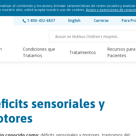
lizar el contenido y los avisos, brindar características de redes sociales y analizar 
o nuestro sitio, usted acepta nuestro uso de cookies.
Avisos y exenciones de respon
1-800-432-6837
English
Carreras
Para Pr
n
Condiciones que
Recursos para
Tratamientos
Tratamos
Pacientes
ficits sensoriales y
tores
én conocido como:
déficits sensoriales y motores, trastornos del