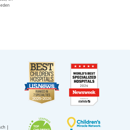
ueden
sch |