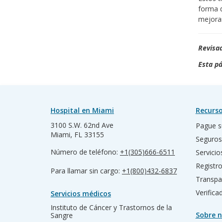
forma d
mejorar
Revisad
Esta pá
Hospital en Miami
Recurso
3100 S.W. 62nd Ave
Pague s
Miami, FL 33155
Seguros
Número de teléfono:
+1(305)666-6511
Servicio
Registr
Para llamar sin cargo:
+1(800)432-6837
Transpa
Verific
Servicios médicos
Instituto de Cáncer y Trastornos de la
Sobre n
Sangre