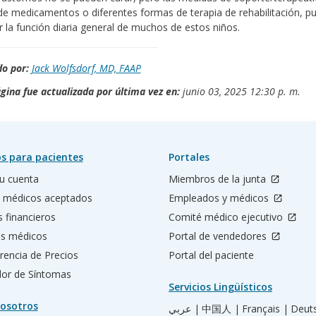
e medicamentos o diferentes formas de terapia de rehabilitación, p
 la función diaria general de muchos de estos niños.
o por:
Jack Wolfsdorf, MD, FAAP
gina fue actualizada por última vez en:
junio 03, 2025 12:30 p. m.
s para pacientes
Portales
u cuenta
Miembros de la junta
 médicos aceptados
Empleados y médicos
s financieros
Comité médico ejecutivo
os médicos
Portal de vendedores
rencia de Precios
Portal del paciente
ador de Síntomas
Servicios Lingüísticos
osotros
عربي |
中国人 |
Français |
Deut