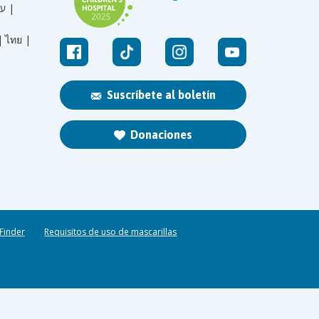
עברית |
|
ไทย |
Suscríbete al boletín
Donaciones
 Finder
Requisitos de uso de mascarillas