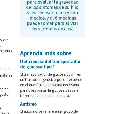
para evaluar la gravedad
de los síntomas de su hijo,
si es necesaria una visita
médica, y qué medidas
puede tomar para aliviar
los síntomas en casa.
o y la
s
nsorial)
Aprenda más sobre
Deficiencia del transportador
de glucosa tipo 1
idad de
El transportador de glucosa tipo 1 es
malía se
un trastorno genético poco frecuente
en el que falta la proteína necesaria
go de
para transportar la glucosa desde el
gusto,
torrente sanguíneo al cerebro.
Autismo
a
El autismo se refiere a un grupo de
pelota,