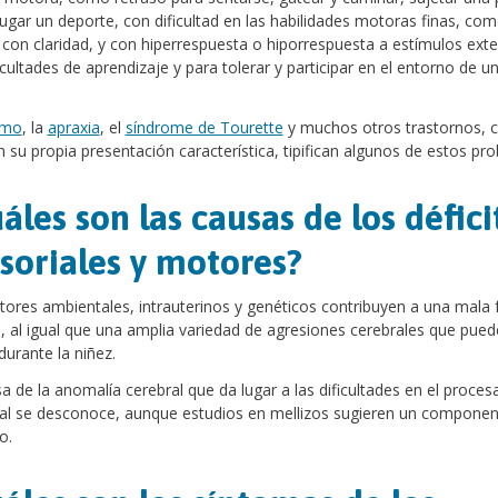
 jugar un deporte, con dificultad en las habilidades motoras finas, co
r con claridad, y con hiperrespuesta o hiporrespuesta a estímulos ext
icultades de aprendizaje y para tolerar y participar en el entorno de u
.
smo
, la
apraxia
, el
síndrome de Tourette
y muchos otros trastornos, 
 su propia presentación característica, tipifican algunos de estos pr
áles son las causas de los défici
soriales y motores?
tores ambientales, intrauterinos y genéticos contribuyen a una mala 
 al igual que una amplia variedad de agresiones cerebrales que pue
 durante la niñez.
a de la anomalía cerebral que da lugar a las dificultades en el proce
al se desconoce, aunque estudios en mellizos sugieren un componen
o.