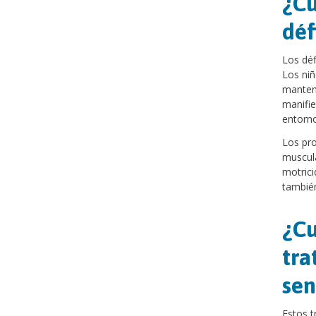
¿Cu
déf
Los déf
Los niñ
mantene
manifie
entorno
Los pro
muscula
motrici
también
¿Cu
tra
sen
Estos t