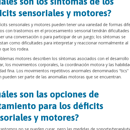
áles son los síntomas de los
icits sensoriales y motores?
icits sensoriales y motores pueden tener una variedad de formas dife
os con trastornos en el procesamiento sensorial tendrán dificultades
r una conversación o para participar de un juego; los síntomas se
stan como dificultades para interpretar y reaccionar normalmente al
 que los rodea.
blemas motores describen los síntomas asociados con el desarrollo
r, los movimientos corporales, la coordinación motora y las habilid
dad fina. Los movimientos repetitivos anormales denominados “tics”
 pueden ser parte de las anomalías motoras que se encuentran.
áles son las opciones de
tamiento para los déficits
soriales y motores?
rastornos no se pueden curar, pero las medidas de soporte/terapéuti