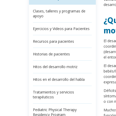
desarro
Clases, talleres y programas de
apoyo
¿Qu
mo
Ejercicios y Videos para Pacientes
El desa
Recursos para pacientes
coordin
(desarr
Historias de pacientes
el entor
El desa
Hitos del desarrollo motriz
bebés/l
coordin
Hitos en el desarrollo del habla
expresa
Déficit
Tratamientos y servicios
síntoma
terapéuticos
o con m
Pediatric Physical Therapy
Muchos 
Residency Program
función