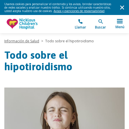
Usamos cookies para personalizar el contenido y los avisos, brindar características
de redes sociales y analizar nuestro tráfico. Si continúa utilizando nuestro sitio,
usted acepta nuestro uso de cookies.
Avisos y exenciones de responsabilidad
.
Menú
Llamar
Buscar
Información de Salud
>
Todo sobre el hipotiroidismo
Todo sobre el
hipotiroidismo